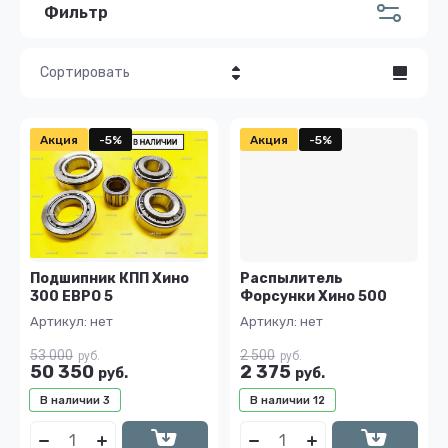
Фильтр
Сортировать
Цена - убывание
Акция
-5%
Акция
-5%
Цена - возрастание
Название - Я-А
Название - А-Я
Подшипник КПП Хино
Распылитель
300 ЕВРО 5
Форсунки Хино 500
Артикул:
нет
Артикул:
нет
53 000
2 500
руб.
руб.
50 350
2 375
руб.
руб.
В наличии
3
В наличии
12