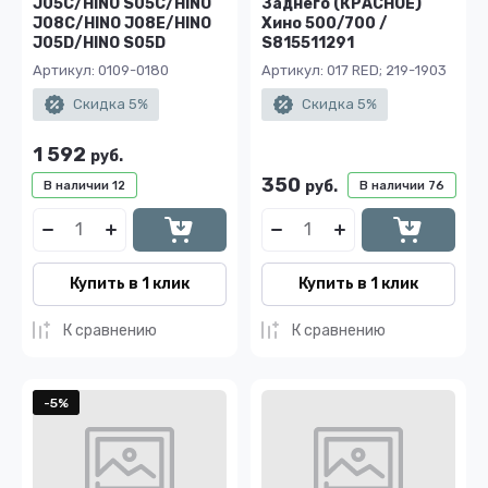
J05C/HINO S05C/HINO
Заднего (КРАСНОЕ)
J08C/HINO J08E/HINO
Хино 500/700 /
J05D/HINO S05D
S815511291
Артикул:
0109-0180
Артикул:
017 RED; 219-1903
Скидка 5%
Скидка 5%
1 592
руб.
350
руб.
В наличии
12
В наличии
76
Купить в 1 клик
Купить в 1 клик
К сравнению
К сравнению
-5%