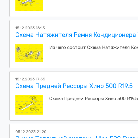
15.12.2023 18:15
Схема Натяжителя Ремня Кондиционера 
Из чего состоит Схема Натяжителя Ко
15.12.2023 17:55
Схема Предней Рессоры Хино 500 R19.5
Схема Предней Рессоры Хино 500 R19.5
05.12.2023 21:20