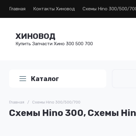
Главная
Контакты Хиновод
Схемы Hino 300/500/70
ХИНОВОД
Купить Запчасти Хино 300 500 700
Каталог
Главная
/
Схемы Hino 300/500/700
Схемы Hino 300, Схемы Hin