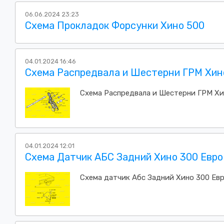
06.06.2024 23:23
Схема Прокладок Форсунки Хино 500
04.01.2024 16:46
Схема Распредвала и Шестерни ГРМ Хин
Схема Распредвала и Шестерни ГРМ Хи
04.01.2024 12:01
Схема Датчик АБС Задний Хино 300 Евро
Схема датчик Абс Задний Хино 300 Евр