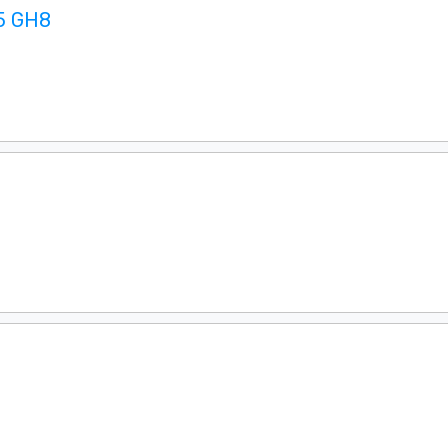
5 GH8