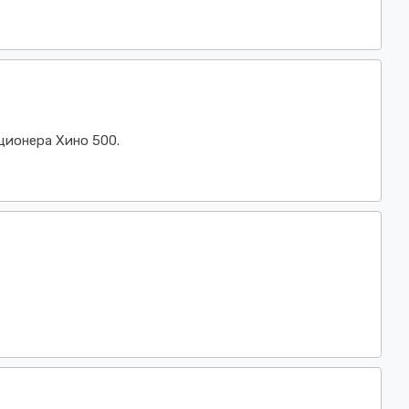
ционера Хино 500.