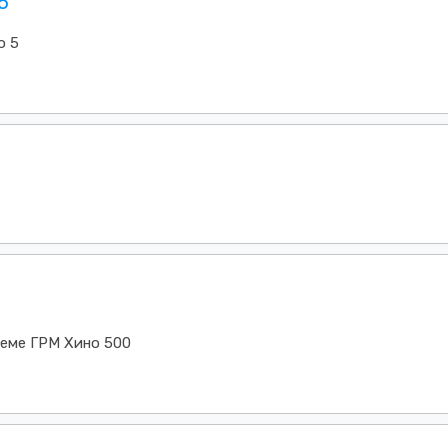
5
o 5
хеме ГРМ Хино 500