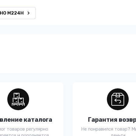
IHO M224H
вление каталога
Гарантия возв
лог товаров регулярно
Не понравился товар? М
ряется и пополняется
деньги