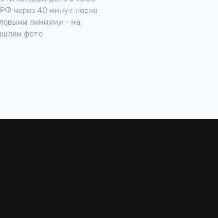
 РФ через 40 минут после
ловыми линиями - на
ышлем фото