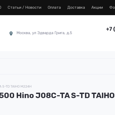
0
Статьи / Новости
Оплата
Доставка
Акции
Фо
+7 
Москва, ул Эдварда Грига, д.5
 S-TD TAIHO M224H
500 Hino J08C-TA S-TD TAIH