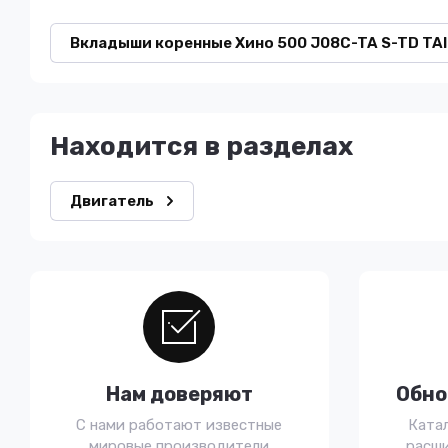
Вкладыши коренные Хино 500 J08C-TA S-TD TA
Находится в разделах
Двигатель
Нам доверяют
Обно
С нами работают известные
Ката
мировые производители
расши