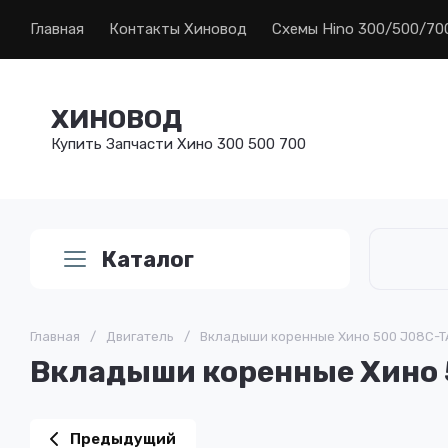
Главная
Контакты Хиновод
Схемы Hino 300/500/70
ХИНОВОД
Купить Запчасти Хино 300 500 700
Каталог
Главная
/
Двигатель
/
Вкладыши коренные Хино 500 J08C-TA
Вкладыши коренные Хино 
Предыдущий