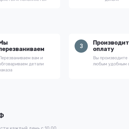
Мы
Производит
3
перезваниваем
оплату
Перезваниваем вам и
Вы производите 
обговариваем детали
любым удобным 
заказа
РФ
сти каждый день с 10.00