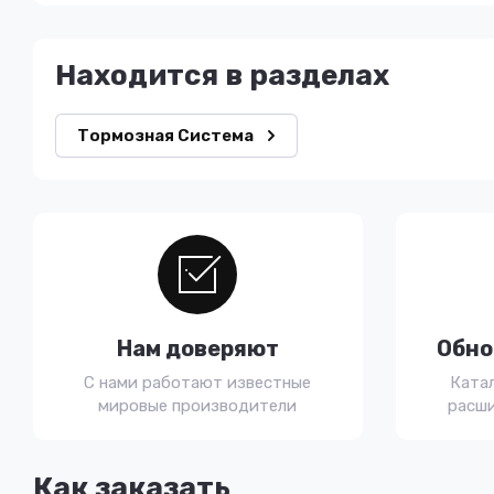
Находится в разделах
Тормозная Система
Нам доверяют
Обно
С нами работают известные
Ката
мировые производители
расши
Как заказать