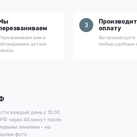
Мы
Производит
3
перезваниваем
оплату
Перезваниваем вам и
Вы производите 
обговариваем детали
любым удобным 
заказа
РФ
сти каждый день с 10.00
 РФ через 40 минут после
ловыми линиями - на
ышлем фото