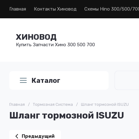
Главная
Контакты Хиновод
Схемы Hino 300/500/70
ХИНОВОД
Купить Запчасти Хино 300 500 700
Каталог
Главная
/
Тормозная Система
/
Шланг тормозной ISUZU
Шланг тормозной ISUZU
Предыдущий