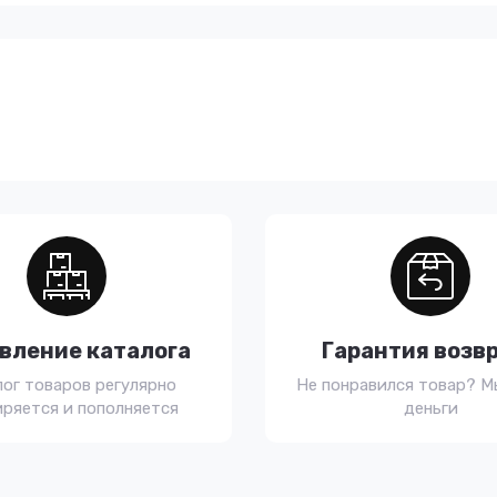
вление каталога
Гарантия возв
лог товаров регулярно
Не понравился товар? М
ряется и пополняется
деньги