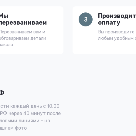
Мы
Производит
3
перезваниваем
оплату
Перезваниваем вам и
Вы производите 
обговариваем детали
любым удобным 
заказа
РФ
сти каждый день с 10.00
 РФ через 40 минут после
ловыми линиями - на
ышлем фото