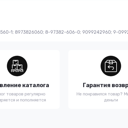
-560-1; 8973826060; 8-97382-606-0; 9099242960; 9-09
вление каталога
Гарантия возв
лог товаров регулярно
Не понравился товар? М
ряется и пополняется
деньги