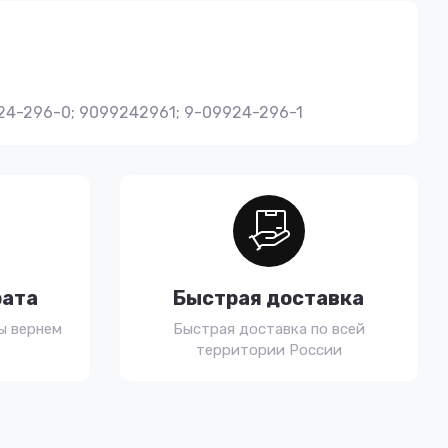
924-296-0; 9099242961; 9-09924-296-1
рата
Быстрая доставка
ы вернем
Быстрая доставка по всей
территории России