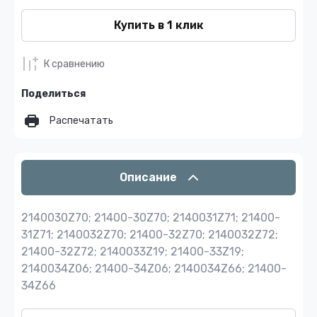
Купить в 1 клик
К сравнению
Поделиться
Распечатать
Описание
2140030Z70; 21400-30Z70; 2140031Z71; 21400-
31Z71; 2140032Z70; 21400-32Z70; 2140032Z72;
21400-32Z72; 2140033Z19; 21400-33Z19;
2140034Z06; 21400-34Z06; 2140034Z66; 21400-
34Z66