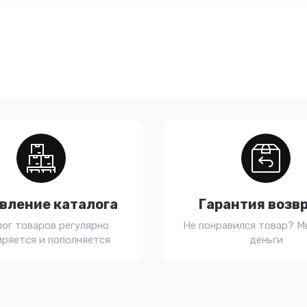
вление каталога
Гарантия возв
лог товаров регулярно
Не понравился товар? М
ряется и пополняется
деньги