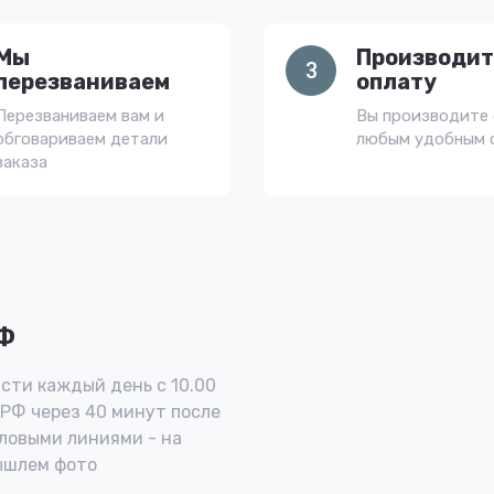
Мы
Производит
3
перезваниваем
оплату
Перезваниваем вам и
Вы производите 
обговариваем детали
любым удобным 
заказа
РФ
сти каждый день с 10.00
 РФ через 40 минут после
ловыми линиями - на
ышлем фото