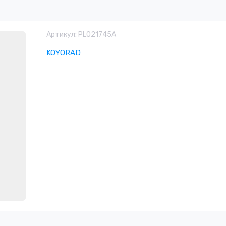
Артикул:
PL021745A
KOYORAD