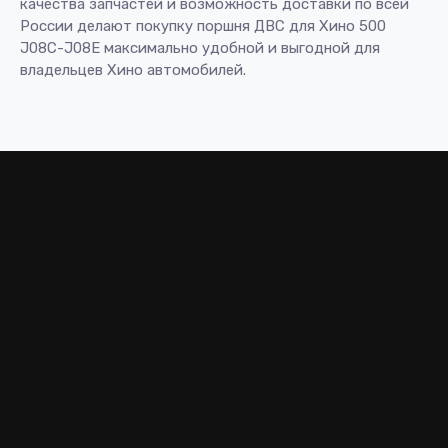
качества запчастей и возможность доставки по всей
России делают покупку поршня ДВС для Хино 500
J08C-J08E максимально удобной и выгодной для
владельцев Хино автомобилей.