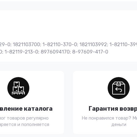
9-0; 1821103700; 1-82110-370-0; 1821103992; 1-82110-399
30; 1-82119-213-0; 8976094170; 8-97609-417-0
вление каталога
Гарантия возв
лог товаров регулярно
Не понравился товар? М
ряется и пополняется
деньги