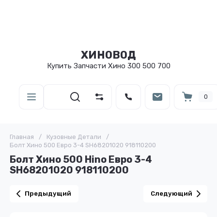
ХИНОВОД
Купить Запчасти Хино 300 500 700
0
Главная
/
Кузовные Детали
/
Болт Хино 500 Евро 3-4 SH68201020 918110200
Болт Хино 500 Hino Евро 3-4
SH68201020 918110200
Предыдущий
Следующий